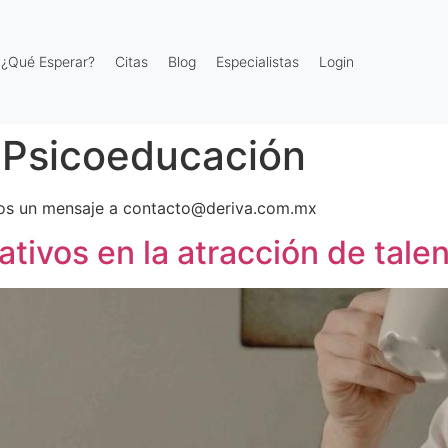
¿Qué Esperar?
Citas
Blog
Especialistas
Login
 Psicoeducación
rnos un mensaje a contacto@deriva.com.mx
tivos en la atracción de talen