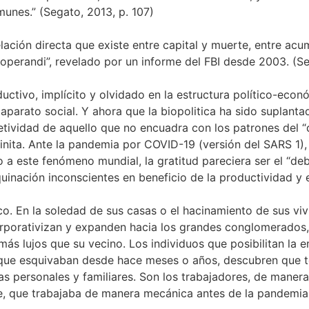
unes.” (Segato, 2013, p. 107)
lación directa que existe entre capital y muerte, entre ac
 operandi”, revelado por un informe del FBI desde 2003. (S
ductivo, implícito y olvidado en la estructura político-ec
aparato social. Y ahora que la biopolitica ha sido suplanta
etividad de aquello que no encuadra con los patrones del “
nfinita. Ante la pandemia por COVID-19 (versión del SARS 1)
 a este fenómeno mundial, la gratitud pareciera ser el “de
inación inconscientes en beneficio de la productividad y e
. En la soledad de sus casas o el hacinamiento de sus viv
orporativizan y expanden hacia los grandes conglomerados,
más lujos que su vecino. Los individuos que posibilitan 
s que esquivaban desde hace meses o años, descubren que t
s personales y familiares. Son los trabajadores, de manera
e, que trabajaba de manera mecánica antes de la pandemia