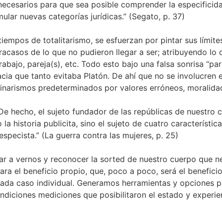
 necesarios para que sea posible comprender la especificid
lar nuevas categorías jurídicas.” (Segato, p. 37)
tiempos de totalitarismo, se esfuerzan por pintar sus límit
acasos de lo que no pudieron llegar a ser; atribuyendo lo q
trabajo, pareja(s), etc. Todo esto bajo una falsa sonrisa “pa
ia que tanto evitaba Platón. De ahí que no se involucren en
binarismos predeterminados por valores erróneos, moralidad
 De hecho, el sujeto fundador de las repúblicas de nuestro con
a historia publicita, sino el sujeto de cuatro característic
especista.” (La guerra contra las mujeres, p. 25)
r a vernos y reconocer la sorted de nuestro cuerpo que n
para el beneficio propio, que, poco a poco, será el benefic
cada caso individual. Generamos herramientas y opciones pa
ondiciones mediciones que posibilitaron el estado y experi