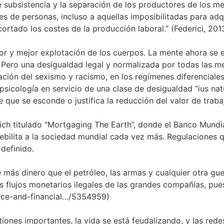
 subsistencia y la separación de los productores de los med
 de personas, incluso a aquellas imposibilitadas para adquir
rtado los costes de la producción laboral.” (Federici, 2013
yor y mejor explotación de los cuerpos. La mente ahora se 
 Pero una desigualdad legal y normalizada por todas las men
ización del sexismo y racismo, en los regímenes diferencia
 psicología en servicio de una clase de desigualdad “ius na
 que se esconde o justifica la reducción del valor de trabaj
Rich titulado “Mortgaging The Earth”, donde el Banco Mund
ebilita a la sociedad mundial cada vez más. Regulaciones q
definido.
más dinero que el petróleo, las armas y cualquier otra guerr
 flujos monetarios ilegales de las grandes compañías, pues
stice-and-financial…/5354959)
tiones importantes, la vida se está feudalizando, y las re