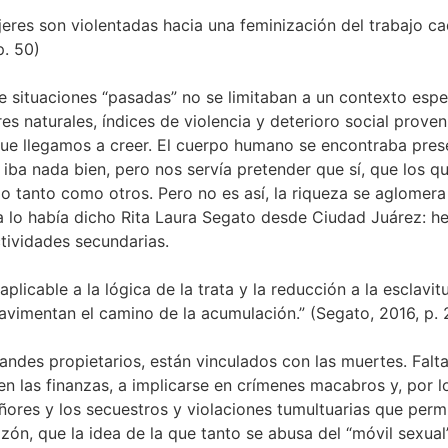
jeres son violentadas hacia una feminización del trabajo c
p. 50)
e situaciones “pasadas” no se limitaban a un contexto espe
s naturales, índices de violencia y deterioro social proven
e llegamos a creer. El cuerpo humano se encontraba pres
iba nada bien, pero nos servía pretender que sí, que los qu
tanto como otros. Pero no es así, la riqueza se aglomera 
 lo había dicho Rita Laura Segato desde Ciudad Juárez: h
tividades secundarias.
plicable a la lógica de la trata y la reducción a la esclavi
avimentan el camino de la acumulación.” (Segato, 2016, p. 
ndes propietarios, están vinculados con las muertes. Falta,
 en las finanzas, a implicarse en crímenes macabros y, por
ñores y los secuestros y violaciones tumultuarias que permiti
ón, que la idea de la que tanto se abusa del “móvil sexual” 