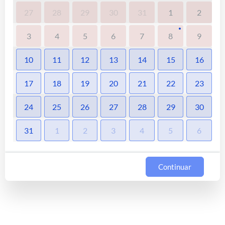
27
28
29
30
31
1
2
3
4
5
6
7
8
9
10
11
12
13
14
15
16
17
18
19
20
21
22
23
24
25
26
27
28
29
30
31
1
2
3
4
5
6
Continuar